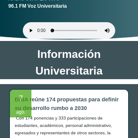
96.1 FM Voz Universitaria
Información
Universitaria
7
DAIA reúne 174 propuestas para definir
su desarrollo rumbo a 2030
ago.
Con 174 ponencias y 333 participaciones de
estudiantes, académicos, personal administrativo,
egresados y representantes de otros sectores, la