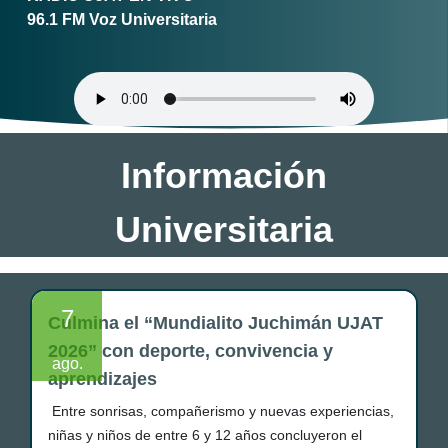
96.1 FM Voz Universitaria
Información
Universitaria
7
Culmina el “Mundialito Juchimán UJAT
2026” con deporte, convivencia y
ago.
aprendizajes
Entre sonrisas, compañerismo y nuevas experiencias,
niñas y niños de entre 6 y 12 años concluyeron el