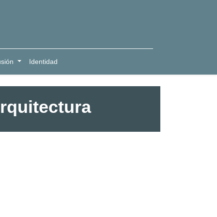
usión
Identidad
rquitectura