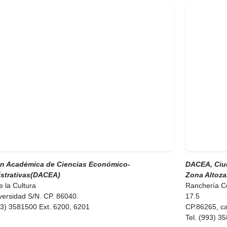
ón Académica de Ciencias Económico-
DACEA, Ciud
strativas(DACEA)
Zona Altoz
 la Cultura
Ranchería Co
versidad S/N. CP. 86040.
17.5
93) 3581500 Ext. 6200, 6201
CP.86265, c
Tel. (993) 3