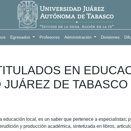
nos
Egresados
Profesores
Administración
Divisiones
Dif
TITULADOS EN EDUCA
O JUÁREZ DE TABASCO
 la educación local, es un saber que pertenece a especialistas
rudición y producción académica, sintetizada en libros, artícul