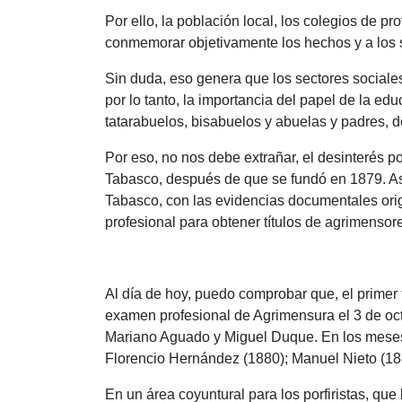
Por ello, la población local, los colegios de p
conmemorar objetivamente los hechos y a los su
Sin duda, eso genera que los sectores sociales
por lo tanto, la importancia del papel de la e
tatarabuelos, bisabuelos y abuelas y padres, d
Por eso, no nos debe extrañar, el desinterés por
Tabasco, después de que se fundó en 1879. Así
Tabasco, con las evidencias documentales orig
profesional para obtener títulos de agrimensor
Al día de hoy, puedo comprobar que, el primer
examen profesional de Agrimensura el 3 de octu
Mariano Aguado y Miguel Duque. En los meses 
Florencio Hernández (1880); Manuel Nieto (188
En un área coyuntural para los porfiristas, qu