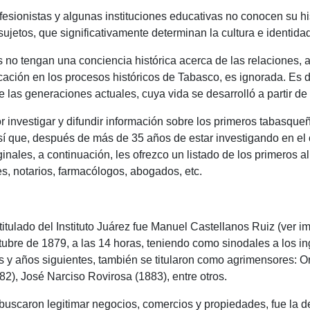
rofesionistas y algunas instituciones educativas no conocen su 
jetos, que significativamente determinan la cultura e identidad
 no tengan una conciencia histórica acerca de las relaciones, a
ducación en los procesos históricos de Tabasco, es ignorada. Es 
e las generaciones actuales, cuya vida se desarrolló a partir d
 investigar y difundir información sobre los primeros tabasqueños
 que, después de más de 35 años de estar investigando en el 
inales, a continuación, les ofrezco un listado de los primeros 
es, notarios, farmacólogos, abogados, etc.
 titulado del Instituto Juárez fue Manuel Castellanos Ruiz (ver
bre de 1879, a las 14 horas, teniendo como sinodales a los ing
y años siguientes, también se titularon como agrimensores: Or
2), José Narciso Rovirosa (1883), entre otros.
e buscaron legitimar negocios, comercios y propiedades, fue la d