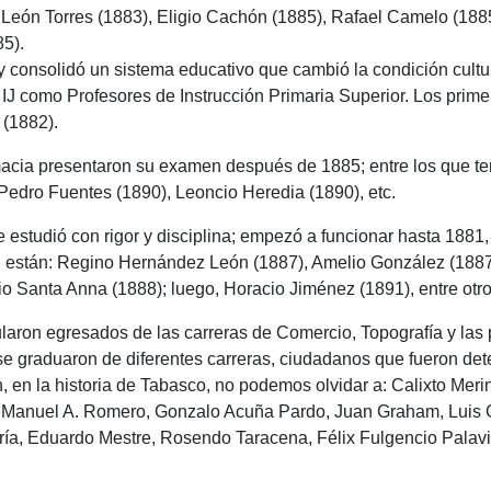
n León Torres (1883), Eligio Cachón (1885), Rafael Camelo (188
5).
y consolidó un sistema educativo que cambió la condición cultur
l IJ como Profesores de Instrucción Primaria Superior. Los pri
 (1882).
acia presentaron su examen después de 1885; entre los que te
 Pedro Fuentes (1890), Leoncio Heredia (1890), etc.
estudió con rigor y disciplina; empezó a funcionar hasta 1881, 
ón están: Regino Hernández León (1887), Amelio González (1887
io Santa Anna (1888); luego, Horacio Jiménez (1891), entre otro
laron egresados de las carreras de Comercio, Topografía y las
se graduaron de diferentes carreras, ciudadanos que fueron det
 fin, en la historia de Tabasco, no podemos olvidar a: Calixto Mer
 Manuel A. Romero, Gonzalo Acuña Pardo, Juan Graham, Lui
ría, Eduardo Mestre, Rosendo Taracena, Félix Fulgencio Palavic