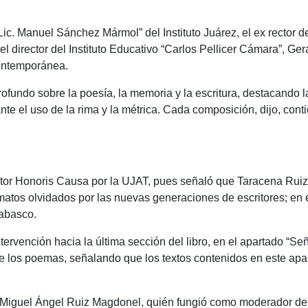
“Lic. Manuel Sánchez Mármol” del Instituto Juárez, el ex rector 
el director del Instituto Educativo “Carlos Pellicer Cámara”, Ge
contemporánea.
rofundo sobre la poesía, la memoria y la escritura, destacando l
iante el uso de la rima y la métrica. Cada composición, dijo, co
octor Honoris Causa por la UJAT, pues señaló que Taracena Rui
atos olvidados por las nuevas generaciones de escritores; en e
 Tabasco.
tervención hacia la última sección del libro, en el apartado “Se
e los poemas, señalando que los textos contenidos en este apar
l, Miguel Ángel Ruiz Magdonel, quién fungió como moderador del