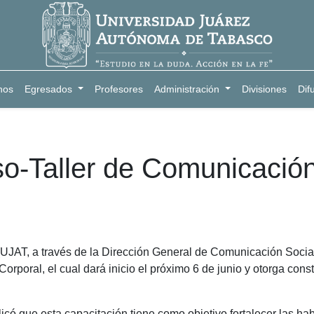
nos
Egresados
Profesores
Administración
Divisiones
Dif
so-Taller de Comunicació
AT, a través de la Dirección General de Comunicación Social, 
orporal, el cual dará inicio el próximo 6 de junio y otorga const
icó que esta capacitación tiene como objetivo fortalecer las h