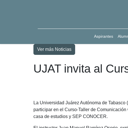
Aspirantes
Alum
Ver más Noticias
UJAT invita al Cur
La Universidad Juárez Autónoma de Tabasco (UJ
participar en el Curso-Taller de Comunicación C
casa de estudios y SEP CONOCER.
El instructor Juan Manuel Ramírez Osorio, expl