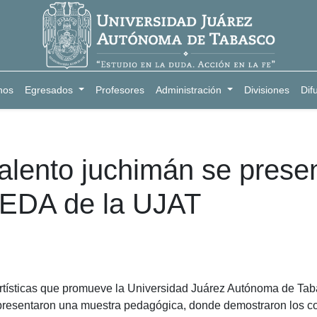
nos
Egresados
Profesores
Administración
Divisiones
Dif
alento juchimán se prese
CEDA de la UJAT
rtísticas que promueve la Universidad Juárez Autónoma de Tab
 presentaron una muestra pedagógica, donde demostraron los co