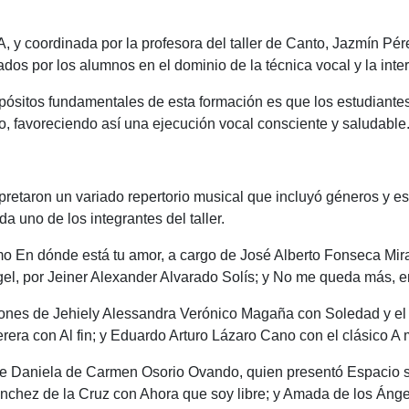
A, y coordinada por la profesora del taller de Canto, Jazmín Pér
dos por los alumnos en el dominio de la técnica vocal y la inte
pósitos fundamentales de esta formación es que los estudiante
o, favoreciendo así una ejecución vocal consciente y saludable
rpretaron un variado repertorio musical que incluyó géneros y est
da uno de los integrantes del taller.
o En dónde está tu amor, a cargo de José Alberto Fonseca Mira
gel, por Jeiner Alexander Alvarado Solís; y No me queda más, 
ciones de Jehiely Alessandra Verónico Magaña con Soledad y el
rera con Al fin; y Eduardo Arturo Lázaro Cano con el clásico A
s de Daniela de Carmen Osorio Ovando, quien presentó Espaci
Sánchez de la Cruz con Ahora que soy libre; y Amada de los Án