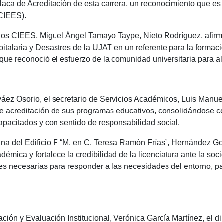
laca de Acreditación de esta carrera, un reconocimiento que es 
(CIEES).
los CIEES, Miguel Ángel Tamayo Taype, Nieto Rodríguez, afirmó
pitalaria y Desastres de la UJAT en un referente para la formac
 que reconoció el esfuerzo de la comunidad universitaria para a
rváez Osorio, el secretario de Servicios Académicos, Luis Man
 de acreditación de sus programas educativos, consolidándose
apacitados y con sentido de responsabilidad social.
na del Edificio F “M. en C. Teresa Ramón Frías”, Hernández Go
démica y fortalece la credibilidad de la licenciatura ante la s
es necesarias para responder a las necesidades del entorno, par
ción y Evaluación Institucional, Verónica García Martínez, el d