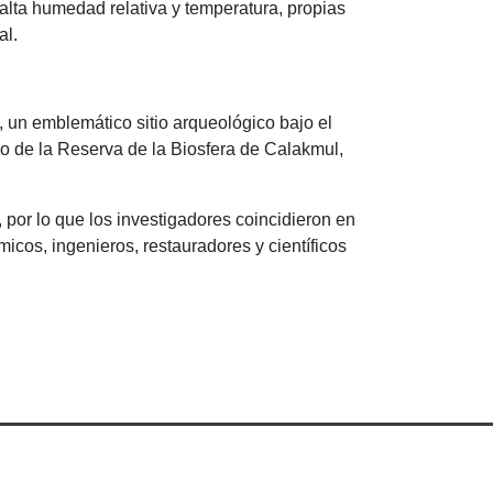
lta humedad relativa y temperatura, propias
al.
 un emblemático sitio arqueológico bajo el
eo de la Reserva de la Biosfera de Calakmul,
, por lo que los investigadores coincidieron en
icos, ingenieros, restauradores y científicos
abasco, Mex. C.P. 86040. Tel (993) 358 15 00