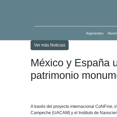
Aspirantes
Alum
Ver más Noticias
México y España un
patrimonio monume
A través del proyecto internacional CoNFine,
Campeche (UACAM) y el Instituto de Nanocienc