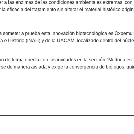
 a las enzimas de las condiciones ambientales extremas, con a
la eficacia del tratamiento sin alterar el material histórico origin
a someter a prueba esta innovación biotecnológica es Oxpemul,
ía e Historia (INAH) y de la UACAM, localizado dentro del núcl
n de forma directa con los invitados en la sección "Mi duda es"
se de manera aislada y exige la convergencia de biólogos, quím
Av. Universidad s/n, Zona de la Cultura, Col. Magisterial, Vhsa, Centro, T