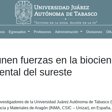
nos
Egresados
Profesores
Administración
Divisiones
Dif
en fuerzas en la biocienc
ntal del sureste
 investigadores de la Universidad Juárez Autónoma de Tabasco 
ia y Materiales de Aragón (INMA, CSIC – Unizar), en España, 