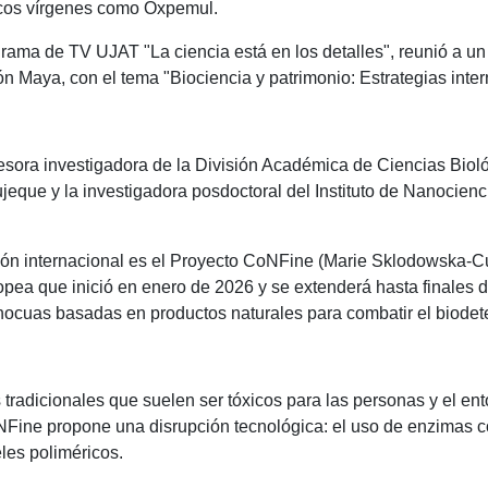
gicos vírgenes como Oxpemul.
ograma de TV UJAT "La ciencia está en los detalles", reunió a u
gión Maya, con el tema "Biociencia y patrimonio: Estrategias in
ofesora investigadora de la División Académica de Ciencias Bio
jeque y la investigadora posdoctoral del Instituto de Nanocie
ón internacional es el Proyecto CoNFine (Marie Sklodowska-Curi
opea que inició en enero de 2026 y se extenderá hasta finales 
inocuas basadas en productos naturales para combatir el biodet
s tradicionales que suelen ser tóxicos para las personas y el en
Fine propone una disrupción tecnológica: el uso de enzimas co
les poliméricos.