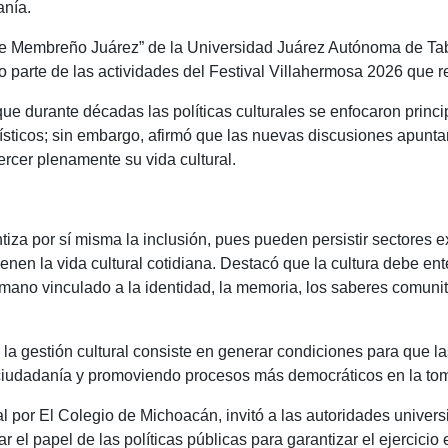
anía.
orge Membreño Juárez” de la Universidad Juárez Autónoma de Tab
mo parte de las actividades del Festival Villahermosa 2026 que 
ue durante décadas las políticas culturales se enfocaron princi
tísticos; sin embargo, afirmó que las nuevas discusiones apunta
rcer plenamente su vida cultural.
tiza por sí misma la inclusión, pues pueden persistir sectores 
nen la vida cultural cotidiana. Destacó que la cultura debe en
mano vinculado a la identidad, la memoria, los saberes comunita
e la gestión cultural consiste en generar condiciones para que l
 ciudadanía y promoviendo procesos más democráticos en la tom
l por El Colegio de Michoacán, invitó a las autoridades universi
r el papel de las políticas públicas para garantizar el ejercicio 