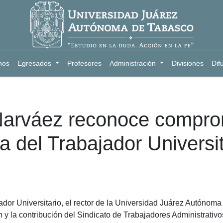
nos
Egresados
Profesores
Administración
Divisiones
Dif
Narváez reconoce compro
 del Trabajador Universit
jador Universitario, el rector de la Universidad Juárez Autóno
 y la contribución del Sindicato de Trabajadores Administrativ