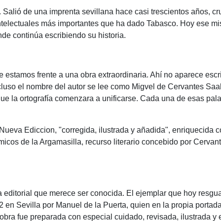
e. Salió de una imprenta sevillana hace casi trescientos años, c
intelectuales más importantes que ha dado Tabasco. Hoy ese 
e continúa escribiendo su historia.
 estamos frente a una obra extraordinaria. Ahí no aparece escr
ncluso el nombre del autor se lee como Migvel de Cervantes Saa
que la ortografía comenzara a unificarse. Cada una de esas pal
Nueva Ediccion, "corregida, ilustrada y añadida", enriquecida 
cos de la Argamasilla, recurso literario concebido por Cervant
ia editorial que merece ser conocida. El ejemplar que hoy res
2 en Sevilla por Manuel de la Puerta, quien en la propia portad
obra fue preparada con especial cuidado, revisada, ilustrada y