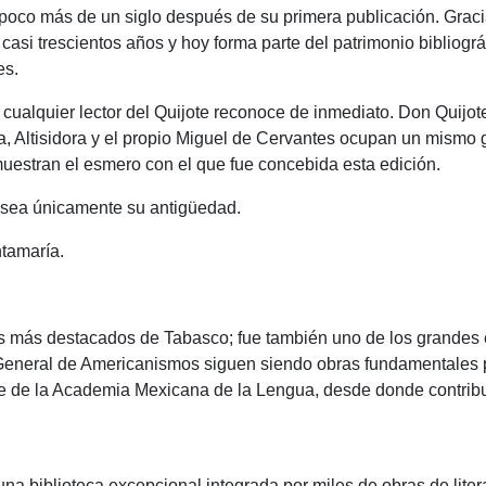
 poco más de un siglo después de su primera publicación. Graci
ar casi trescientos años y hoy forma parte del patrimonio biblio
es.
cualquier lector del Quijote reconoce de inmediato. Don Quijo
ia, Altisidora y el propio Miguel de Cervantes ocupan un mismo 
y muestran el esmero con el que fue concebida esta edición.
o sea únicamente su antigüedad.
ntamaría.
les más destacados de Tabasco; fue también uno de los grandes
 General de Americanismos siguen siendo obras fundamentales 
arte de la Academia Mexicana de la Lengua, desde donde contrib
a biblioteca excepcional integrada por miles de obras de literatu