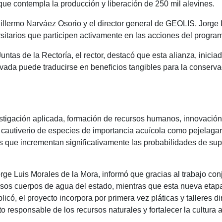
a que contempla la producción y liberación de 250 mil alevines.
uillermo Narváez Osorio y el director general de GEOLIS, Jorge
sitarios que participen activamente en las acciones del progra
untas de la Rectoría, el rector, destacó que esta alianza, inic
rivada puede traducirse en beneficios tangibles para la conserva
nvestigación aplicada, formación de recursos humanos, innovació
autiverio de especies de importancia acuícola como pejelagarto,
s que incrementan significativamente las probabilidades de sup
orge Luis Morales de la Mora, informó que gracias al trabajo c
rsos cuerpos de agua del estado, mientras que esta nueva etap
có, el proyecto incorpora por primera vez pláticas y talleres di
responsable de los recursos naturales y fortalecer la cultura 