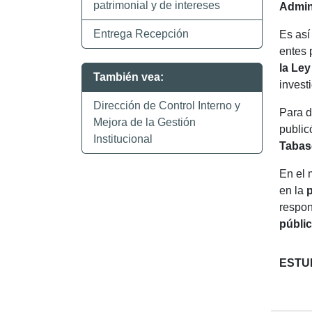
patrimonial y de intereses
Admin
Entrega Recepción
Es así
entes 
la Le
También vea:
invest
Dirección de Control Interno y
Para d
Mejora de la Gestión
public
Institucional
Tabas
En el 
en la
p
respon
públic
ESTUD