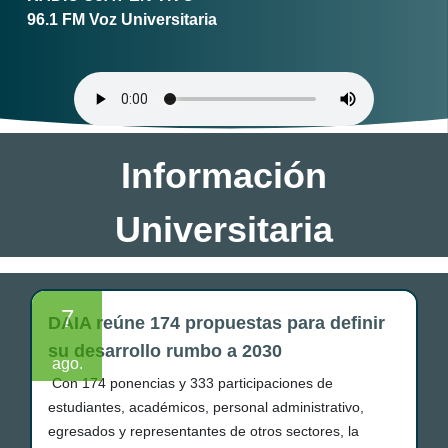
96.1 FM Voz Universitaria
Información
Universitaria
7
DAIA reúne 174 propuestas para definir
su desarrollo rumbo a 2030
ago.
Con 174 ponencias y 333 participaciones de
estudiantes, académicos, personal administrativo,
egresados y representantes de otros sectores, la