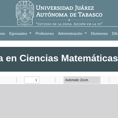
nos
Egresados
Profesores
Administración
Divisiones
Dif
a en Ciencias Matemática