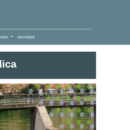
usión
Identidad
lica