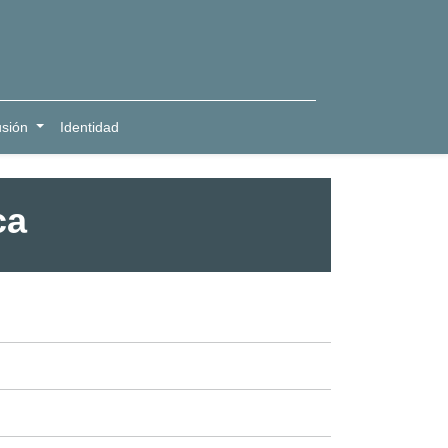
usión
Identidad
ca