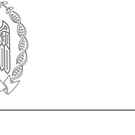
abasco, Mex. C.P. 86040. Tel (993) 358 15 00