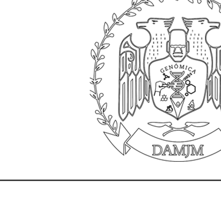
Av. Universidad s/n, Zona de la Cultura, Col. Magisterial, Vhsa, Centro, T