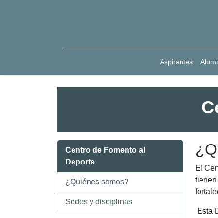
Aspirantes
Alum
C
¿Q
Centro de Fomento al
Deporte
El Cen
tienen 
¿Quiénes somos?
fortal
Sedes y disciplinas
Esta D