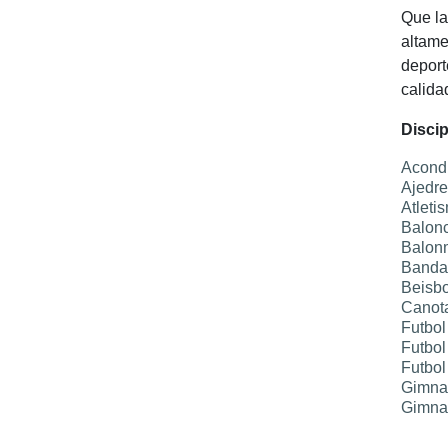
Que la
altame
deport
calida
Discip
Acondi
Ajedre
Atleti
Balon
Balon
Banda 
Beisbo
Canot
Futbol
Futbol
Futbol
Gimna
Gimna