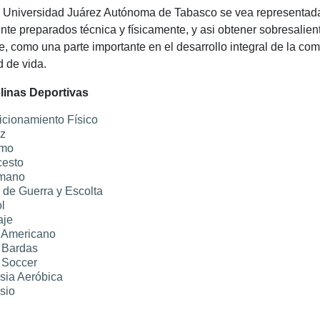
 Universidad Juárez Autónoma de Tabasco se vea representada 
nte preparados técnica y físicamente, y asi obtener sobresalien
e, como una parte importante en el desarrollo integral de la co
d de vida.
linas Deportivas
cionamiento Físico
z
smo
cesto
mano
de Guerra y Escolta
l
aje
 Americano
 Bardas
 Soccer
sia Aeróbica
sio