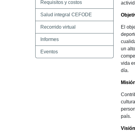
Requisitos y costos
activi
Salud integral CEFODE
Objeti
Recorrido virtual
El obj
deport
Informes
cualid
un alt
Eventos
compet
vida e
día.
Misió
Contri
cultur
person
país.
Visió