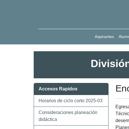
Aspirantes
Alum
Divisió
En
Accesos Rapidos
Horarios de ciclo corto 2025-03
Egresa
Consideraciones planeación
Técnic
didáctica
desemp
Planes