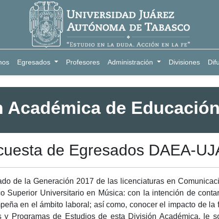
nos
Egresados
Profesores
Administración
Divisiones
Dif
n Académica de Educación
cuesta de Egresados DAEA-UJ
do de la Generación 2017 de las licenciaturas en Comunicaci
o Superior Universitario en Música: con la intención de conta
eña en el ámbito laboral; así como, conocer el impacto de la f
 y Programas de Estudios de esta División Académica, le so