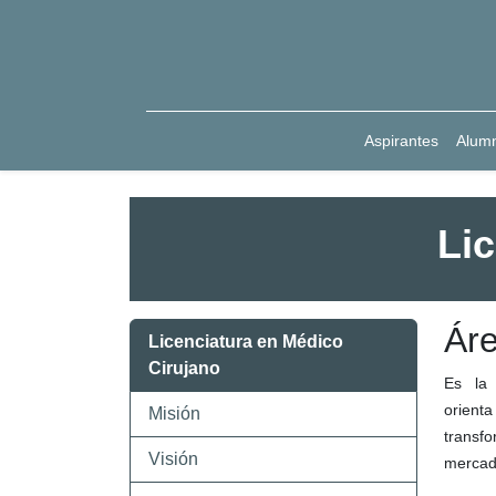
Aspirantes
Alum
Li
Áre
Licenciatura en Médico
Cirujano
Es la 
orienta
Misión
transfo
Visión
mercado