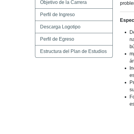
Objetivo de la Carrera
proble
Perfil de Ingreso
Espec
Descarga Logotipo
D
Perfil de Egreso
na
bú
Estructura del Plan de Estudios
mp
ár
In
es
Pr
su
Fo
es