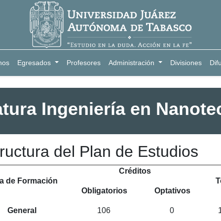
nos
Egresados
Profesores
Administración
Divisiones
Dif
atura Ingeniería en Nanote
ructura del Plan de Estudios
Créditos
a de Formación
T
Obligatorios
Optativos
General
106
0