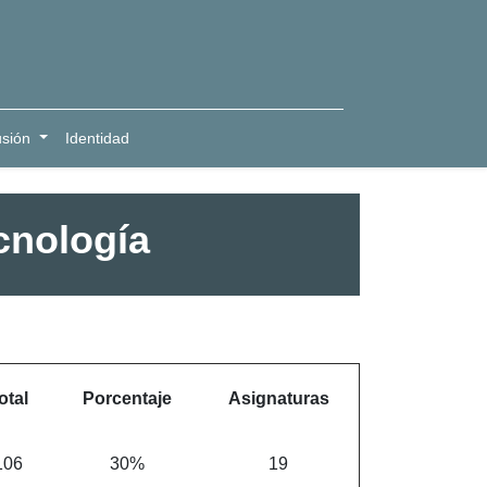
usión
Identidad
cnología
otal
Porcentaje
Asignaturas
106
30%
19