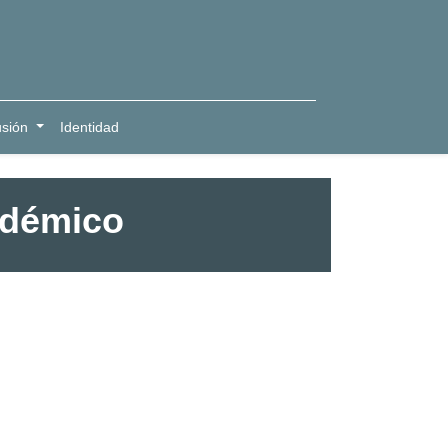
usión
Identidad
adémico