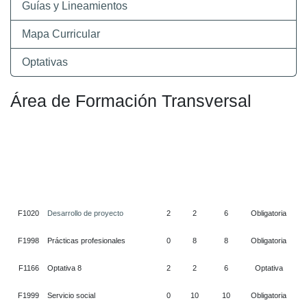
Guías y Lineamientos
Mapa Curricular
Optativas
Área de Formación Transversal
ÁREA TRANSVERSAL
Claves
Asignatura
HT
HP
Créditos
Tipo
F1020
Desarrollo de proyecto
2
2
6
Obligatoria
F1998
Prácticas profesionales
0
8
8
Obligatoria
F1166
Optativa 8
2
2
6
Optativa
F1999
Servicio social
0
10
10
Obligatoria