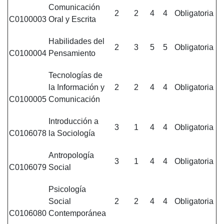
Comunicación
2
2
4
4
Obligatoria
C0100003
Oral y Escrita
Habilidades del
2
3
5
5
Obligatoria
C0100004
Pensamiento
Tecnologías de
la Información y
2
2
4
4
Obligatoria
C0100005
Comunicación
Introducción a
3
1
4
4
Obligatoria
C0106078
la Sociología
Antropología
3
1
4
4
Obligatoria
C0106079
Social
Psicología
Social
2
2
4
4
Obligatoria
C0106080
Contemporánea