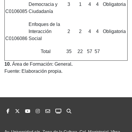
Democracia y
3
1
4
4
Obligatoria
C0106085
Ciudadanía
Enfoques de la
Interacción
2
2
4
4
Obligatoria
C0106086
Social
Total
35
22
57
57
10
.
Área de Formación: General
.
Fuente: Elaboración propia.
Av. Universidad s/n, Zona de la Cultura, Col. Magisterial, Vhsa,