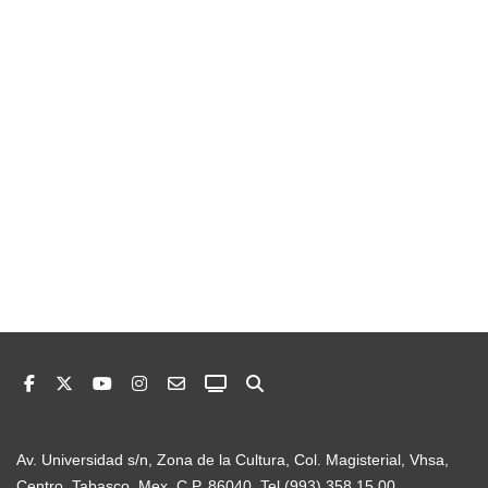
Av. Universidad s/n, Zona de la Cultura, Col. Magisterial, Vhsa,
Centro, Tabasco, Mex. C.P. 86040. Tel (993) 358 15 00