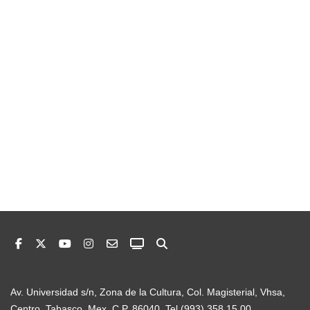
Av. Universidad s/n, Zona de la Cultura, Col. Magisterial, Vhsa,
Centro, Tabasco, Mex. C.P. 86040. Tel (993) 358 15 00