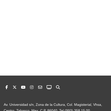
Av. Universidad s/n, Zona de la Cultura, Col. Magisterial, Vhsa,
Centro, Tabasco, Mex. C.P. 86040. Tel (993) 358 15 00