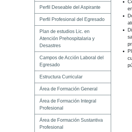
Co
Perfil Deseable del Aspirante
en
Do
Perfil Profesional del Egresado
at
Di
Plan de estudios Lic. en
sa
Atención Prehospitalaria y
pr
Desastres
Pl
Campos de Acción Laboral del
cu
Egresado
pú
Estructura Curricular
Área de Formación General
Área de Formación Integral
Profesional
Área de Formación Sustantiva
Profesional