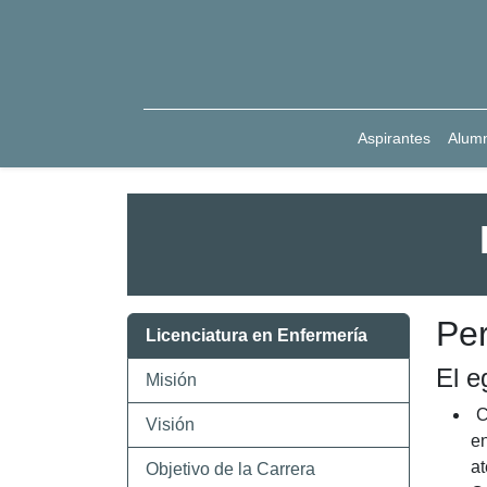
Aspirantes
Alum
Per
Licenciatura en Enfermería
El e
Misión
C
Visión
en
at
Objetivo de la Carrera