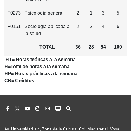
F0273
Psicología general
2
1
3
5
F0151
Sociología aplicada a
2
2
4
6
la salud
TOTAL
36
28
64
100
HT= Horas teóricas a la semana
H=Total de horas a la semana
HP= Horas prácticas a la semana
CR= Créditos
Av. Universidad s/n, Zona de la Cultura, Col. Magisterial, Vhsa,