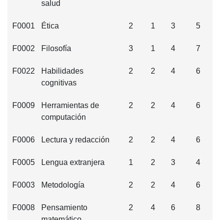
salud
F0001
Ética
2
1
3
5
F0002
Filosofía
3
1
4
7
F0022
Habilidades
2
2
4
6
cognitivas
F0009
Herramientas de
2
2
4
6
computación
F0006
Lectura y redacción
2
2
4
6
F0005
Lengua extranjera
1
2
3
4
F0003
Metodología
2
2
4
6
F0008
Pensamiento
2
4
6
8
matemático