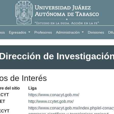
nos
Egresados
Profesores
Administración
Divisiones
Dif
Dirección de Investigació
ios de Interés
 del sitio
Liga
CYT
https://www.conacyt.gob.mx/
TET
http://www.ccytet.gob.mx/
https://www.conacyt.gob.mx/index.php/el-conacyt
ECYT