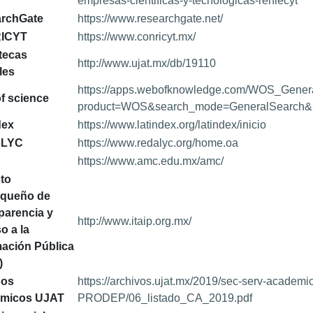
empresas-cientificas-y-tecnologicas-reniecyt
archGate
https://www.researchgate.net/
ICYT
https://www.conricyt.mx/
tecas
http://www.ujat.mx/db/19110
les
https://apps.webofknowledge.com/WOS_Genera
f science
product=WOS&search_mode=GeneralSearch&S
dex
https://www.latindex.org/latindex/inicio
ALYC
https://www.redalyc.org/home.oa
https://www.amc.edu.mx/amc/
uto
queño de
parencia y
http://www.itaip.org.mx/
o a la
mación Pública
P)
pos
https://archivos.ujat.mx/2019/sec-serv-academic
émicos UJAT
PRODEP/06_listado_CA_2019.pdf