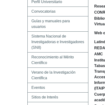
Perfil Universitario
Rese
Convocatorias
CONR
Biblio
Guías y manuales para
Virtua
usuarios
Web o
Sistema Nacional de
Investigadoras e Investigadores
Latin
(SNII)
RED
AMC
Reconocimiento al Mérito
Instit
Científico
Tabas
Trans
Verano de la Investigación
Acces
Científica
Infor
Eventos
(ITAI
Cuer
Sitios de Interés
acad