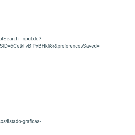
lSearch_input.do?
ID=5CetkIIvBfPxBHkfi8r&preferencesSaved=
os/listado-graficas-