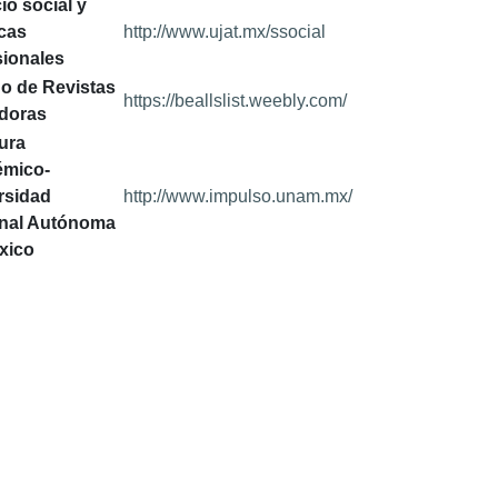
io social y
icas
http://www.ujat.mx/ssocial
sionales
do de Revistas
https://beallslist.weebly.com/
doras
ura
mico-
rsidad
http://www.impulso.unam.mx/
nal Autónoma
xico