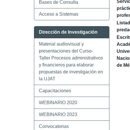
Servic
Bases de Consulta
práct
Acceso a Sistemas
profe
Lista
preda
Dirección de Investigación
Escrit
Material audiovisual y
Acadé
presentaciones del Curso-
Unive
Taller Procesos administrativos
Nacio
y financieros para elaborar
de Mé
propuestas de investigación en
la UJAT
Capacitaciones
WEBINARIO 2020
WEBINARIO 2023
Convocatorias