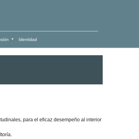
usión
Identidad
udinales, para el eficaz desempeño al interior
toría.