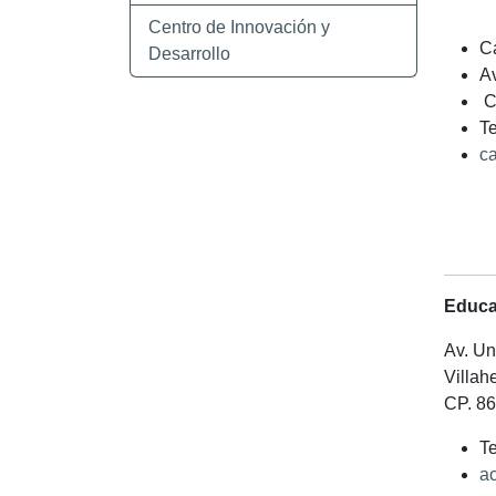
Centro de Innovación y
Ca
Desarrollo
Av
C.
Te
ca
Educa
Av. Un
Villah
CP. 8
Te
a