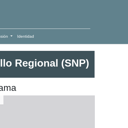
usión
Identidad
llo Regional (SNP)
rama