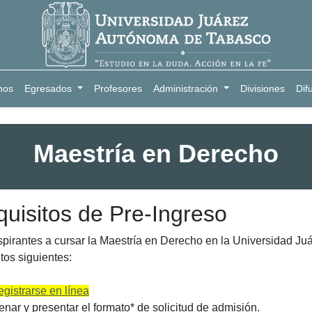
nos
Egresados
Profesores
Administración
Divisiones
Dif
Maestría en Derecho
uisitos de Pre-Ingreso
pirantes a cursar la Maestría en Derecho en la Universidad J
itos siguientes:
gistrarse en línea
enar y presentar el formato* de solicitud de admisión.