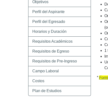
Objetivos
Do
Ca
Perfil del Aspirante
Or
Perfil del Egresado
Or
(o
Horarios y Duración
Or
Cu
Requisitos Académicos
Ce
1 
Requisitos de Egreso
Im
Requisitos de Pre-Ingreso
Un
Co
Campo Laboral
*
Forma
Costos
Plan de Estudios