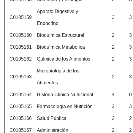
Aparato Digestivo y
C0105159
3
3
Endócrino
C0105160
Bioquímica Estructural
2
3
C0105161
Bioquímica Metabólica
2
3
C0105162
Química de los Alimentos
2
3
Microbiología de los
C0105163
2
3
Alimentos
C0105164
Historia Clínica Nutricional
4
0
C0105165
Farmacología en Nutrición
2
3
C0105166
Salud Pública
2
2
C0105167
Administración
2
2