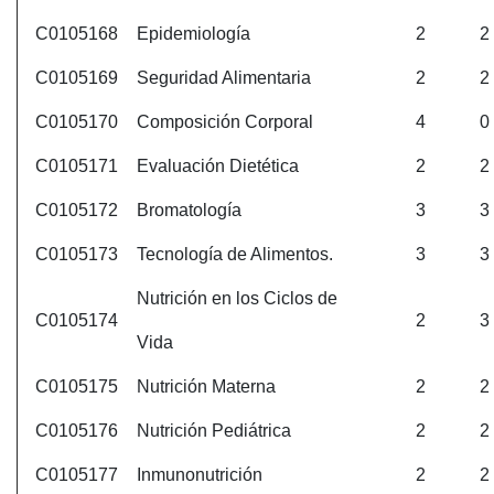
C0105168
Epidemiología
2
2
C0105169
Seguridad Alimentaria
2
2
C0105170
Composición Corporal
4
0
C0105171
Evaluación Dietética
2
2
C0105172
Bromatología
3
3
C0105173
Tecnología de Alimentos.
3
3
Nutrición en los Ciclos de
C0105174
2
3
Vida
C0105175
Nutrición Materna
2
2
C0105176
Nutrición Pediátrica
2
2
C0105177
Inmunonutrición
2
2