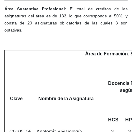
Área Sustantiva Profesional:
El total de créditos de las
asignaturas del área es de 133, lo que corresponde al 50%, y
consta de 29 asignaturas obligatorias de las cuales 3 son
optativas.
Área de Formación: 
Docencia 
segú
Clave
Nombre de la Asignatura
HCS
HP
C0105158
Anatomía y Fisiología
3
3