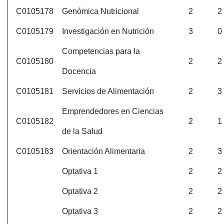
C0105178
Genómica Nutricional
2
2
C0105179
Investigación en Nutrición
3
0
Competencias para la
C0105180
2
2
Docencia
C0105181
Servicios de Alimentación
2
3
Emprendedores en Ciencias
C0105182
2
1
de la Salud
C0105183
Orientación Alimentaria
2
3
Optativa 1
2
2
Optativa 2
2
2
Optativa 3
2
2