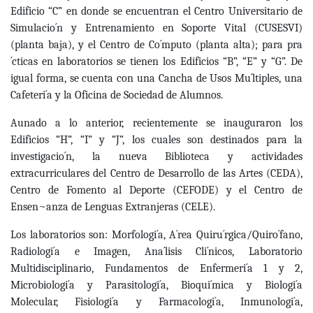
Edificio “C” en donde se encuentran
el Centro Universitario de
Simulacio´n y Entrenamiento en Soporte Vital (CUSESVI)
(planta baja), y el Centro de Co´mputo (planta alta); para pra
´cticas en laboratorios se
tienen los Edificios “B”, “E” y “G”. De
igual forma, se cuenta con una Cancha de Usos
Mu´ltiples, una
Cafeteri´a y la Oficina de Sociedad de Alumnos.
Aunado a lo anterior, recientemente se inauguraron los
Edificios “H”, “I” y “J”, los cuales
son destinados para la
investigacio´n, la nueva Biblioteca y actividades
extracurriculares del Centro de Desarrollo de las Artes (CEDA),
Centro de Fomento al Deporte (CEFODE) y el Centro de
Ensen~anza de Lenguas Extranjeras (CELE).
Los laboratorios son: Morfologi´a, A´rea Quiru´rgica/Quiro´fano,
Radiologi´a e Imagen, Ana´lisis Cli´nicos, Laboratorio
Multidisciplinario, Fundamentos de Enfermeri´a 1 y 2,
Microbiologi´a y Parasitologi´a, Bioqui´mica y Biologi´a
Molecular, Fisiologi´a y Farmacologi´a, Inmunologi´a,