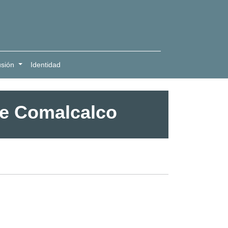
usión
Identidad
de Comalcalco