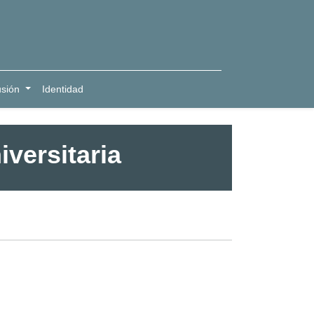
usión
Identidad
iversitaria