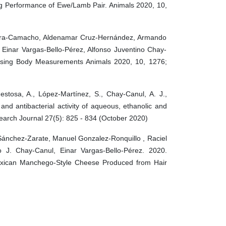
ng Performance of Ewe/Lamb Pair. Animals 2020, 10,
rera-Camacho, Aldenamar Cruz-Hernández, Armando
Einar Vargas-Bello-Pérez, Alfonso Juventino Chay-
 Using Body Measurements Animals 2020, 10, 1276;
stosa, A., López-Martínez, S., Chay-Canul, A. J.,
and antibacterial activity of aqueous, ethanolic and
earch Journal 27(5): 825 - 834 (October 2020)
Sánchez-Zarate, Manuel Gonzalez-Ronquillo , Raciel
o J. Chay-Canul, Einar Vargas-Bello-Pérez. 2020.
exican Manchego-Style Cheese Produced from Hair