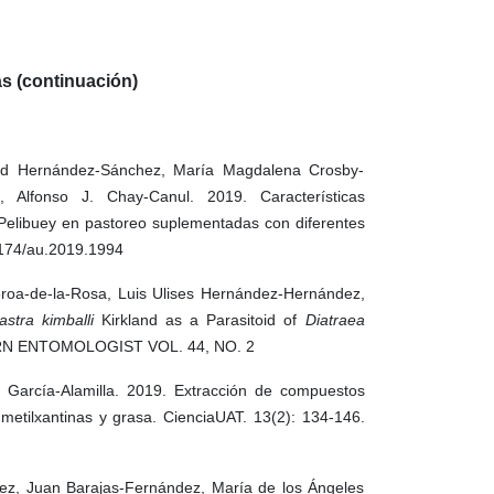
as (continuación)
id Hernández-Sánchez, María Magdalena Crosby-
Alfonso J. Chay-Canul. 2019. Características
 Pelibuey en pastoreo suplementadas con diferentes
15174/au.2019.1994
eroa-de-la-Rosa, Luis Ulises Hernández-Hernández,
stra kimballi
Kirkland as a Parasitoid of
Diatraea
ERN ENTOMOLOGIST VOL. 44, NO. 2
 García-Alamilla. 2019. Extracción de compuestos
metilxantinas y grasa. CienciaUAT. 13(2): 134-146.
z, Juan Barajas-Fernández, María de los Ángeles