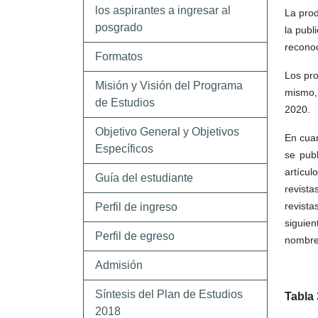
los aspirantes a ingresar al
La prod
posgrado
la publ
reconoc
Formatos
Los pro
Misión y Visión del Programa
mismo, 
de Estudios
2020.
Objetivo General y Objetivos
En cuan
Específicos
se publ
artícul
Guía del estudiante
revista
revist
Perfil de ingreso
siguien
Perfil de egreso
nombres
Admisión
Síntesis del Plan de Estudios
Tabla 
2018