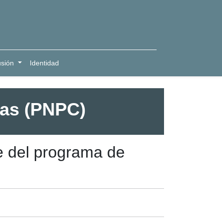
usión
Identidad
ias (PNPC)
e del programa de