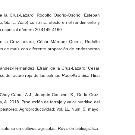
e la Cruz-Lázaro, Rodolfo Osorio-Osorio, Esteban
culata
L. Walp) con zinc: efecto en el rendimiento y
en especial número 20:4149-4160
de la Cruz-Lázaro, César Márquez-Quiroz, Rodolfo
nes de maíz con diferente proporción de endospermo
nández-Hernández, Efraín de la Cruz-Lázaro, César
co del ácaro rojo de las palmas
Raoiella indica
Hirst
hay-Canul, A.J., Joaquín-Cansino, S., De la Cruz-
A. 2018. Producción de forraje y valor nutritivo del
pastoreo. Agroproductividad: Vol. 11, Núm. 5, mayo.
lenio en cultivos agrícolas. Revisión bibliográfica.