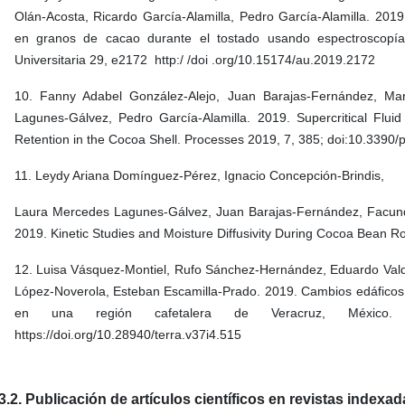
Olán-Acosta, Ricardo García-Alamilla, Pedro García-Alamilla. 2019
en granos de cacao durante el tostado usando espectroscopía 
Universitaria 29, e2172 http:/ /doi .org/10.15174/au.2019.2172
10. Fanny Adabel González-Alejo, Juan Barajas-Fernández, Ma
Lagunes-Gálvez, Pedro García-Alamilla. 2019. Supercritical Flui
Retention in the Cocoa Shell. Processes 2019, 7, 385; doi:10.3390
11. Leydy Ariana Domínguez-Pérez, Ignacio Concepción-Brindis,
Laura Mercedes Lagunes-Gálvez, Juan Barajas-Fernández, Facund
2019. Kinetic Studies and Moisture Diffusivity During Cocoa Bean R
12. Luisa Vásquez-Montiel, Rufo Sánchez-Hernández, Eduardo Vald
López-Noverola, Esteban Escamilla-Prado. 2019. Cambios edáficos 
en una región cafetalera de Veracruz, México. T
https://doi.org/10.28940/terra.v37i4.515
3.2. Publicación de artículos científicos en revistas indexa