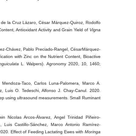
 de la Cruz Lázaro, César Márquez-Quiroz, Rodolfo
ontent, Antioxidant Activity and Grain Yield of
Vigna
chez-Chávez, Pablo Preciado-Rangel, CésarMárquez-
ication with Zinc on the Nutrient Content, Bioactive
nguiculata
L. Walpers). Agronomy 2020, 10, 1460;
M. Mendoza-Taco, Carlos Luna-Palomera, Marco A.
z, Luis O. Tedeschi, Alfonso J. Chay-Canul. 2020.
sheep using ultrasound measurements. Small Ruminant
n Nicolas Arcos-Álvarez, Angel Trinidad Piñeiro-
, Luis Castillo-Sánchez, Marco Antonio Ramírez-
2020. Effect of Feeding Lactating Ewes with
Moringa