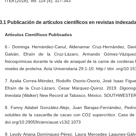
ITEA (2018), Vol. 114 (4), 327-343
3.1 Publicación de artículos científicos en revistas indexad
Artículos Científicos Publicados
6.- Dominga Hernández-Canul, Aldenamar Cruz-Hernández, Dav
Galván, Efraín de la Cruz-Lázaro, Armando Gómez-Vázquez, 
fisicoquímicas durante la vida de anaquel de la carne de corderas
niveles de proteína. Acta Universitaria 29:1-10. http:/ /doi .org/10.
7. Azalia Correa-Méndez, Rodolfo Osorio-Osorio, José Isaac Figu
Efraín de la Cruz-Lázaro, Cesar Márquez-Quiroz. 2019.
Digonoga
lineolata
(Walker) New Record at Tabasco, México. SOUTHWEST
8. Fanny Adabel González-Alejo, Juan Barajas-Fernández, Pedro
solubles de la cascarilla de cacao con CO2 supercrítico. Caso de 
doi.org/10.29059/cienciauat.v13i2.1073
9. Leydy Ariana Domínguez-Pérez, Laura Mercedes Lagunes-Gálve