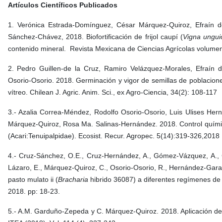
Artículos Científicos Publicados
1. Verónica Estrada-Domínguez, César Márquez-Quiroz, Efraín d
Sánchez-Chávez, 2018. Biofortificación de frijol caupí (
Vigna ungui
contenido mineral. Revista Mexicana de Ciencias Agrícolas volum
2. Pedro Guillen-de la Cruz, Ramiro Velázquez-Morales, Efraín 
Osorio-Osorio. 2018. Germinación y vigor de semillas de poblacio
vítreo. Chilean J. Agric. Anim. Sci., ex Agro-Ciencia, 34(2): 108-117
3.- Azalia Correa-Méndez, Rodolfo Osorio-Osorio, Luis Ulises Her
Márquez-Quiroz, Rosa Ma. Salinas-Hernández. 2018. Control quími
(Acari:Tenuipalpidae). Ecosist. Recur. Agropec. 5(14):319-326,2018
4.- Cruz-Sánchez, O.E., Cruz-Hernández, A., Gómez-Vázquez, A., C
Lázaro, E., Márquez-Quiroz, C., Osorio-Osorio, R., Hernández-Garay, 
pasto mulato ii (
Bracharia
hibrido 36087) a diferentes regímenes de 
2018. pp: 18-23.
5.- A.M. Garduño-Zepeda y C. Márquez-Quiroz. 2018. Aplicación de se