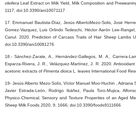
oleifera
Leaf Extract on Milk Yield, Milk Composition and Preweani
1117; doi:10.3390/ani10071117
17. Emmanuel Bautista-Díaz, Jesús AlbertoMezo-Solis, José Her
Gomez-Vazquez, Luis Orlindo Tedeschi, Héctor Aarón Lee-Rangel, 
Canul. 2020. Prediction of Carcass Traits of Hair Sheep Lambs
doi:10.3390/ani10081276
18.- Sánchez-Zarate, A., Hernández-Gallegos, M. A., Carrera-Lane
Esparza-Rivera, J. R., Velázquez-Martínez, J. R. 2020. Antioxidant 
acetonic extracts of
Pimenta dioica
L. leaves International Food Res
19- Jesús Alberto Mezo-Solís, Víctor Manuel Moo-Huchin , Adriana 
Javier Estrada-León, Rodrigo Ibáñez, Paula Toro-Mujica, Alfons
Physico-Chemical, Sensory and Texture Properties of an Aged M
Sheep Milk Foods 2020, 9, 1666; doi:10.3390/foods9111666