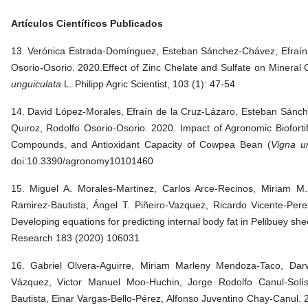
Artículos Científicos Publicados
13. Verónica Estrada-Domínguez, Esteban Sánchez-Chávez, Efraín
Osorio-Osorio. 2020.Effect of Zinc Chelate and Sulfate on Mineral C
unguiculata
L. Philipp Agric Scientist, 103 (1): 47-54
14. David López-Morales, Efraín de la Cruz-Lázaro, Esteban Sán
Quiroz, Rodolfo Osorio-Osorio. 2020. Impact of Agronomic Biofortif
Compounds, and Antioxidant Capacity of Cowpea Bean (
Vigna u
doi:10.3390/agronomy10101460
15. Miguel A. Morales-Martinez, Carlos Arce-Recinos, Miriam 
Ramirez-Bautista, Ángel T. Piñeiro-Vazquez, Ricardo Vicente-Pere
Developing equations for predicting internal body fat in Pelibuey 
Research 183 (2020) 106031
16. Gabriel Olvera-Aguirre, Miriam Marleny Mendoza-Taco, Darwi
Vázquez, Victor Manuel Moo-Huchin, Jorge Rodolfo Canul-Solís
Bautista, Einar Vargas-Bello-Pérez, Alfonso Juventino Chay-Canul. 