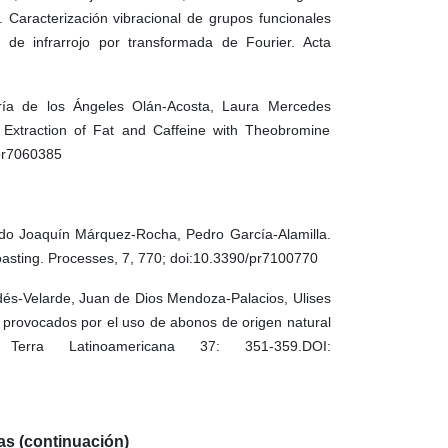
. Caracterización vibracional de grupos funcionales
de infrarrojo por transformada de Fourier. Acta
ría de los Ángeles Olán-Acosta, Laura Mercedes
d Extraction of Fat and Caffeine with Theobromine
/pr7060385
o Joaquín Márquez-Rocha, Pedro García-Alamilla.
oasting. Processes, 7, 770; doi:10.3390/pr7100770
és-Velarde, Juan de Dios Mendoza-Palacios, Ulises
provocados por el uso de abonos de origen natural
erra Latinoamericana 37: 351-359.DOI:
das (continuación)