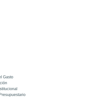
el Gasto
ción
titucional
Presupuestario