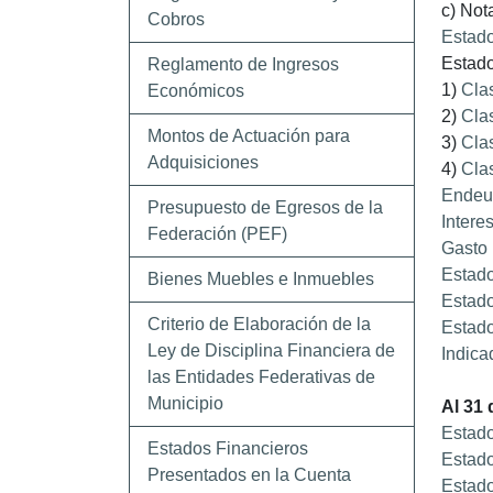
c) Not
Cobros
Estado
Estado
Reglamento de Ingresos
1)
Clas
Económicos
2)
Clas
Montos de Actuación para
3)
Clas
Adquisiciones
4)
Clas
Endeu
Presupuesto de Egresos de la
Intere
Federación (PEF)
Gasto 
Estado
Bienes Muebles e Inmuebles
Estado
Criterio de Elaboración de la
Estado
Ley de Disciplina Financiera de
Indica
las Entidades Federativas de
Municipio
Al 31 
Estado
Estados Financieros
Estado
Presentados en la Cuenta
Estado