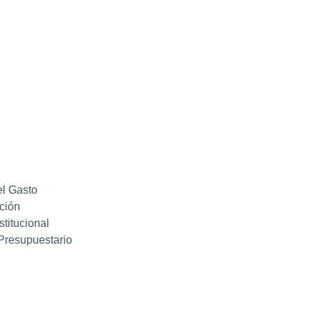
el Gasto
ción
titucional
Presupuestario