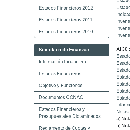
Estado
Estado
Estados Financieros 2012
Indica
Estados Financieros 2011
Invent
Invent
Estados Financieros 2010
Invent
Al 30
Secretaria de Finanzas
Estado
Información Financiera
Estado
Estado
Estados Financieros
Estado
Estado
Objetivo y Funciones
Estado
Documentos CONAC
Estado
Inform
Estados Financieros y
Notas 
Presupuestales Dictaminados
a) Not
b) Not
Reglamento de Cuotas y