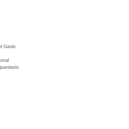
el Gasto
ional
puestario