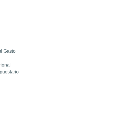
el Gasto
cional
upuestario