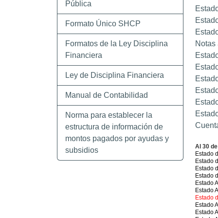
Pública
Estado
Estado
Formato Único SHCP
Estado
Formatos de la Ley Disciplina
Notas 
Financiera
Estado
Estado
Ley de Disciplina Financiera
Estado
Estado
Manual de Contabilidad
Estado
Estado
Norma para establecer la
Cuent
estructura de información de
montos pagados por ayudas y
Al 30 d
subsidios
Estado d
Estado d
Estado d
Estado d
Estado A
Estado A
Estado d
Estado A
Estado A