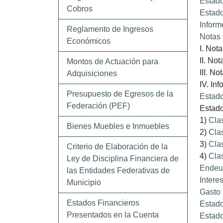
Estado
Cobros
Estado
Inform
Reglamento de Ingresos
Notas 
Económicos
I. Not
II. No
Montos de Actuación para
III. No
Adquisiciones
IV. In
Presupuesto de Egresos de la
Estado
Federación (PEF)
Estado
1)
Clas
Bienes Muebles e Inmuebles
2)
Cla
3)
Clas
Criterio de Elaboración de la
4)
Cla
Ley de Disciplina Financiera de
Endeu
las Entidades Federativas de
Intere
Municipio
Gasto 
Estados Financieros
Estado
Presentados en la Cuenta
Estado