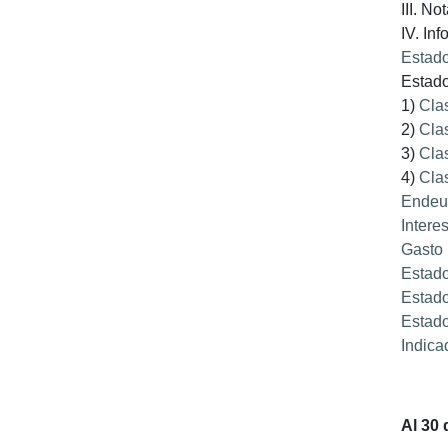
III. No
IV. In
Estado
Estado
1)
Clas
2)
Cla
3)
Clas
4)
Clas
Endeu
Intere
Gasto 
Estado
Estado
Estado
Indica
Al 30 