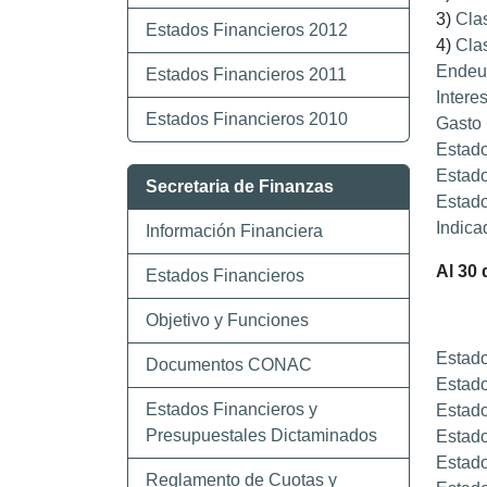
3)
Clas
Estados Financieros 2012
4)
Clas
Endeu
Estados Financieros 2011
Intere
Estados Financieros 2010
Gasto 
Estado
Estado
Secretaria de Finanzas
Estado
Indica
Información Financiera
Al 30
Estados Financieros
Objetivo y Funciones
Estado
Documentos CONAC
Estado
Estados Financieros y
Estado
Presupuestales Dictaminados
Estado
Estado
Reglamento de Cuotas y