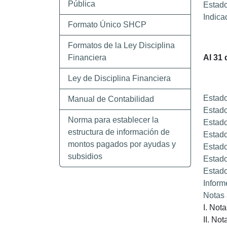
Pública
Estado
Indica
Formato Único SHCP
Formatos de la Ley Disciplina
Financiera
Al 31 
Ley de Disciplina Financiera
Estado
Manual de Contabilidad
Estado
Norma para establecer la
Estado
estructura de información de
Estado
montos pagados por ayudas y
Estado
subsidios
Estado
Estado
Inform
Notas 
I. Not
II. No