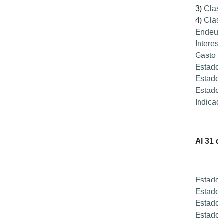
3)
Clas
4)
Clas
Endeu
Intere
Gasto 
Estado
Estado
Estado
Indica
Al 31 
Estado
Estado
Estado
Estado